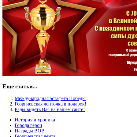
Еще статьи...
Международная эстафета Победы
Георгиевская ленточка в подарок!
Рады видеть Вас на нашем сайте!
История и хроника
Города герои
Награды ВОВ
Георгиевская лента