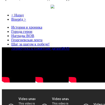
< Назад
Вперёд >
История и хроника
Города герои
Награды ВОВ
Георгиевская лента
Шаг за шагом к победе!
Атрибутика к памятным датам ВОВ