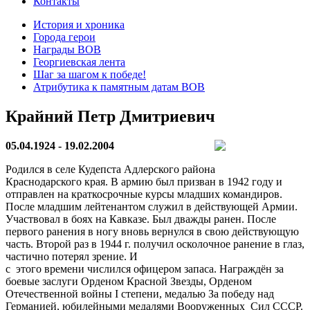
Контакты
История и хроника
Города герои
Награды ВОВ
Георгиевская лента
Шаг за шагом к победе!
Атрибутика к памятным датам ВОВ
Крайний Петр Дмитриевич
05.04.1924 - 19.02.2004
Родился в селе Кудепста Адлерского
района
Краснодарского
края. В армию был призван в 1942 году и
отправлен на краткосрочные курсы младших командиров.
После младшим лейтенантом служил в действующей Армии.
Участвовал в боях на Кавказе. Был дважды ранен. После
первого ранения в ногу вновь вернулся в свою действующую
часть. Второй раз в 1944 г. получил осколочное ранение в глаз,
частично потерял зрение. И
с этого времени числился офицером запаса. Награждён за
боевые заслуги Орденом Красной Звезды, Орденом
Отечественной войны I степени, медалью За победу над
Германией, юбилейными медалями Вооруженных Сил СССР.